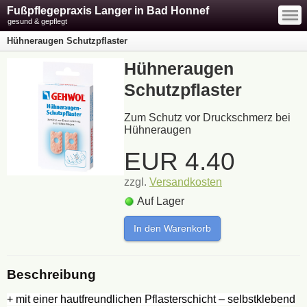
—
Fußpflegepraxis Langer in Bad Honnef
—
—
gesund & gepflegt
Hühneraugen Schutzpflaster
Hühneraugen
Schutzpflaster
Zum Schutz vor Druckschmerz bei
Hühneraugen
EUR
4.40
zzgl.
Versandkosten
Auf Lager
In den Warenkorb
Beschreibung
+ mit einer hautfreundlichen Pflasterschicht – selbstklebend