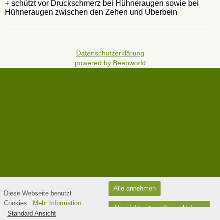
+ schützt vor Druckschmerz bei Hühneraugen sowie bei
Hühneraugen zwischen den Zehen und Überbein
Datenschutzerklärung
powered by Beepworld
Alle annehmen
Diese Webseite benutzt
Cookies.
Mehr Information
Alle nicht notwendigen ablehnen
Standard Ansicht